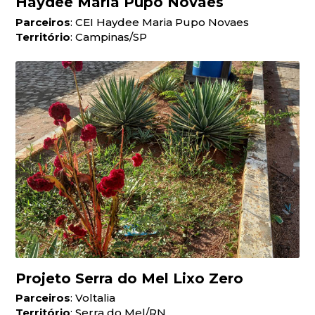
Haydee Maria Pupo Novaes
Parceiros
: CEI Haydee Maria Pupo Novaes
Território
: Campinas/SP
Projeto Serra do Mel Lixo Zero
Parceiros
: Voltalia
Território
: Serra do Mel/RN