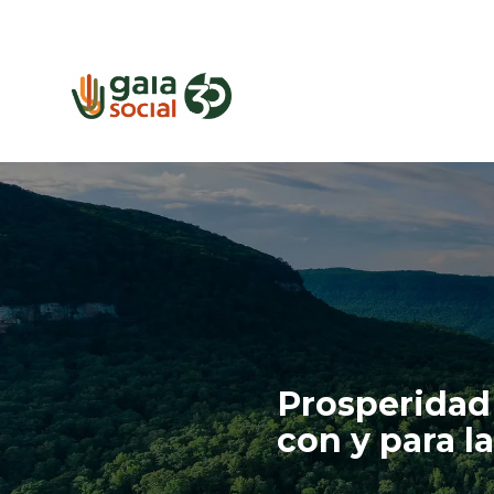
Prosperidad 
Prosperid
con y para l
resilient