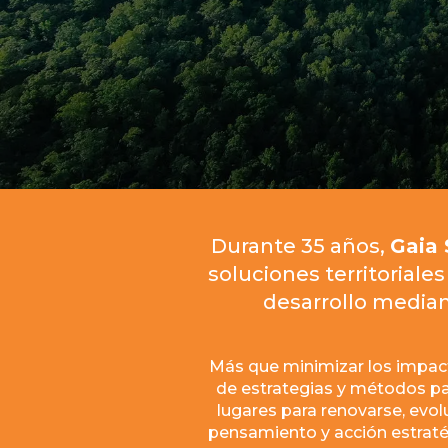
locales e
Durante 35 años,
Gaia 
soluciones territoriale
desarrollo median
Más que minimizar los impact
de estrategias y métodos pa
lugares para renovarse, evolu
pensamiento y acción estraté