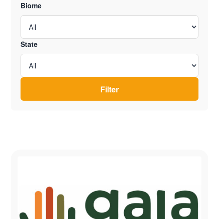
Biome
State
Filter